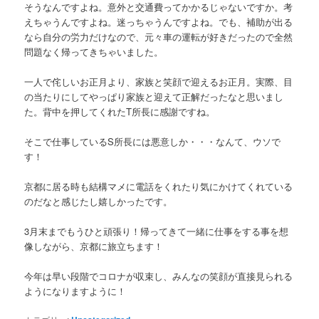
そうなんですよね。意外と交通費ってかかるじゃないですか。考
えちゃうんですよね。迷っちゃうんですよね。でも、補助が出る
なら自分の労力だけなので、元々車の運転が好きだったので全然
問題なく帰ってきちゃいました。
一人で侘しいお正月より、家族と笑顔で迎えるお正月。実際、目
の当たりにしてやっぱり家族と迎えて正解だったなと思いまし
た。背中を押してくれたT所長に感謝ですね。
そこで仕事しているS所長には悪意しか・・・なんて、ウソで
す！
京都に居る時も結構マメに電話をくれたり気にかけてくれている
のだなと感じたし嬉しかったです。
3月末までもうひと頑張り！帰ってきて一緒に仕事をする事を想
像しながら、京都に旅立ちます！
今年は早い段階でコロナが収束し、みんなの笑顔が直接見られる
ようになりますように！