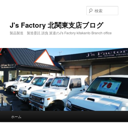
メ
サ
イ
ブ
検
ン
コ
索
コ
ン
J's Factory 北関東支店ブログ
ン
テ
製品製造 製造委託 請負 派遣のJ's Factory kitakanto Branch office
テ
ン
ン
ツ
ツ
へ
へ
移
移
動
動
メ
ホーム
イ
ン