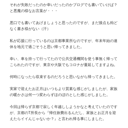
それが失敗だったのか幸いだったのかブログでも書いていけば？
と悪魔の様なお言葉が・・・
悪口でも書いてあげましょうと思ったのですが、まだ接点も殆ど
なく書き様がない（汗）
私が応援に行っているのは京都事業所なのですが、年末年始の連
休を地元で過ごそうと思い帰ってきました。
幸い、車を持って行ってたので公共交通機関を使う事無く帰って
こられたのですが、東京や大阪でもコロナが蔓延してますよね。
何時になったら収束するのだろうと思いながら帰ってきました。
実家で迎えたお正月はいつもより質素な感じがしましたが、家族
の暖かさは何一つ変わらずほのぼのとした感じがしました。
今回は帰らず京都で寂しく年越ししようかなと考えていたのです
が、京都のT所長から『帰任旅費出るんだし、家族とお正月を迎
えたらイイんじゃないか？』と言われ帰る事にしました。