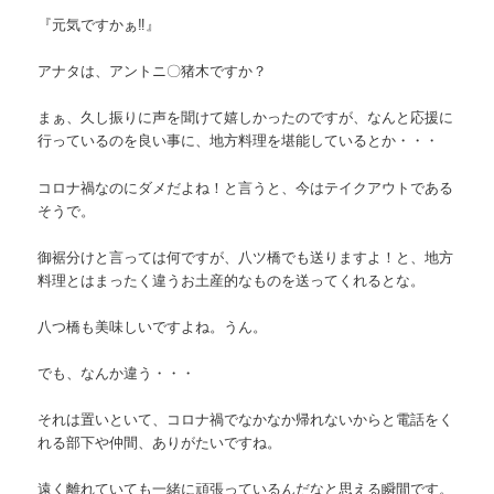
『元気ですかぁ‼』
アナタは、アントニ〇猪木ですか？
まぁ、久し振りに声を聞けて嬉しかったのですが、なんと応援に
行っているのを良い事に、地方料理を堪能しているとか・・・
コロナ禍なのにダメだよね！と言うと、今はテイクアウトである
そうで。
御裾分けと言っては何ですが、八ツ橋でも送りますよ！と、地方
料理とはまったく違うお土産的なものを送ってくれるとな。
八つ橋も美味しいですよね。うん。
でも、なんか違う・・・
それは置いといて、コロナ禍でなかなか帰れないからと電話をく
れる部下や仲間、ありがたいですね。
遠く離れていても一緒に頑張っているんだなと思える瞬間です。