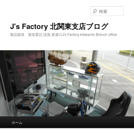
メ
サ
イ
ブ
検
ン
コ
索
コ
ン
J's Factory 北関東支店ブログ
ン
テ
製品製造 製造委託 請負 派遣のJ's Factory kitakanto Branch office
テ
ン
ン
ツ
ツ
へ
へ
移
移
動
動
メ
ホーム
イ
ン