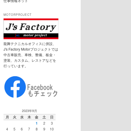
仕事情報ネット
MOTORPROJECT
龍舞テクニカルオフィスに併設、
J's Factory Motorプロジェクトでは
中古車販売、車検、整備、板金・
塗装、カスタム、レストアなどを
行っています。
2023年9月
月
火
水
木
金
土
日
1
2
3
4
5
6
7
8
9
10