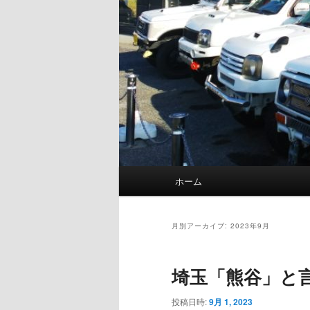
メ
ホーム
イ
ン
メ
月別アーカイブ:
2023年9月
ニ
ュ
埼玉「熊谷」と
ー
投稿日時:
9月 1, 2023