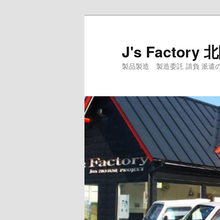
メ
サ
イ
ブ
ン
コ
J's Facto
コ
ン
製品製造 製造委託 請負 派遣のJ's Fact
ン
テ
テ
ン
ン
ツ
ツ
へ
へ
移
移
動
動