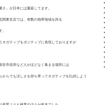
暑さ」が日本には蔓延してます。
北関東支店では、有数の熱帯地域を誇る
す。
うネガティブをポジティブに表現しておりますが
深谷市役所など人がほどなく集まる場所には
ちからでも涼しさを持ち寄ってネガティブを払拭しよう
。
は産業よりも林業のほうが有名でした。