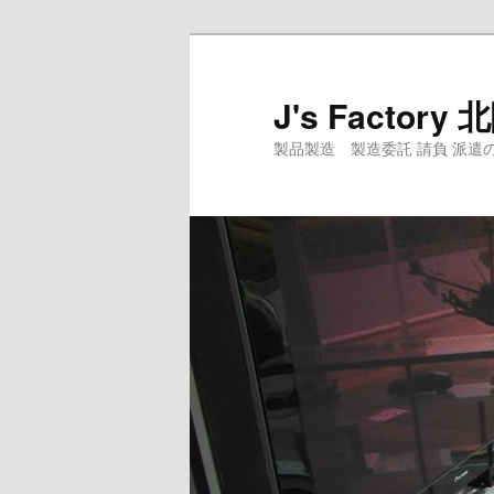
メ
サ
イ
ブ
ン
コ
J's Facto
コ
ン
製品製造 製造委託 請負 派遣のJ's Fact
ン
テ
テ
ン
ン
ツ
ツ
へ
へ
移
移
動
動