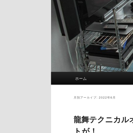
メ
ホーム
イ
ン
メ
月別アーカイブ:
2022年6月
ニ
ュ
龍舞テクニカル
ー
トが！