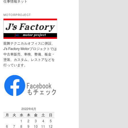
仕事情報ネット
MOTORPROJECT
龍舞テクニカルオフィスに併設、
J's Factory Motorプロジェクトでは
中古車販売、車検、整備、板金・
塗装、カスタム、レストアなどを
行っています。
2022年6月
月
火
水
木
金
土
日
1
2
3
4
5
6
7
8
9
10
11
12