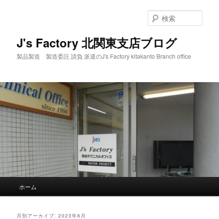
メ
サ
イ
ブ
検
ン
コ
索
コ
ン
J's Factory 北関東支店ブログ
ン
テ
製品製造 製造委託 請負 派遣のJ's Factory kitakanto Branch office
テ
ン
ン
ツ
ツ
へ
へ
移
移
動
動
メ
ホーム
イ
ン
メ
月別アーカイブ:
2023年6月