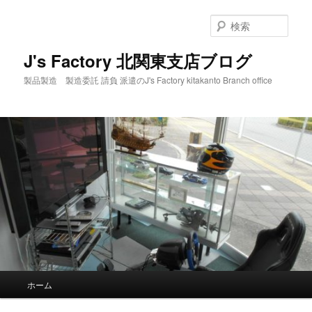
メ
サ
イ
ブ
検
ン
コ
索
コ
ン
J's Factory 北関東支店ブログ
ン
テ
製品製造 製造委託 請負 派遣のJ's Factory kitakanto Branch office
テ
ン
ン
ツ
ツ
へ
へ
移
移
動
動
メ
ホーム
イ
ン