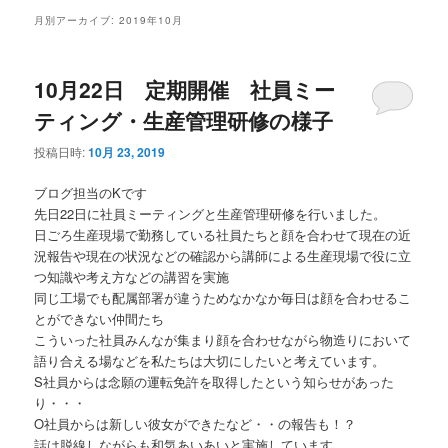
メ
月別アーカイブ:
2019年10月
ニ
ュ
ー
10月22日 定期開催 社員ミー
ティング・生産管理研修の様子
投稿日時:
10月 23, 2019
ブログ担当のKです
先日22日に社員ミーティングと生産管理研修を行いました。
日ごろ生産現場で勤務している社員たちと顔を合わせて現在の近
況報告や現在の状況などの確認から講師による生産現場で役に立
つ知識や考え方などの講習を実施
同じ工場でも配属部署が違うためなかなか毎日は顔を合わせるこ
とができない仲間たち
こういった社員みんなが集まり顔を合わせながら物造りにおいて
語り合える場などを私たちは大切にしたいと考えています。
S社員からは念願の運転免許を取得したという知らせがあった
り・・・
O社員からは新しい彼女ができたなど・・の報告も！？
話は脱線しながらも和気あいあいと実施しています。