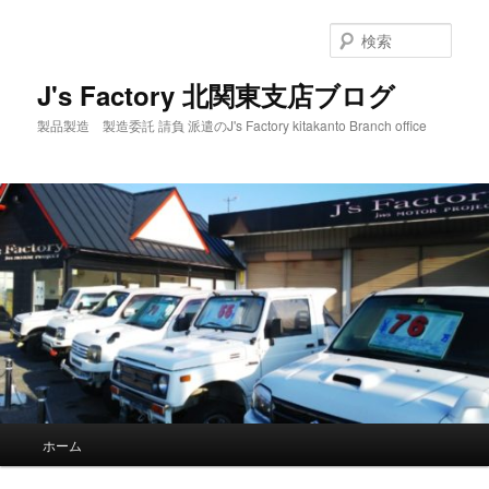
メ
サ
イ
ブ
検
ン
コ
索
コ
ン
J's Factory 北関東支店ブログ
ン
テ
製品製造 製造委託 請負 派遣のJ's Factory kitakanto Branch office
テ
ン
ン
ツ
ツ
へ
へ
移
移
動
動
メ
ホーム
イ
ン