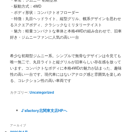
・駆動方式：4WD
・ボディ形状：コンパクトオフローダー
・特徴：丸目ヘッドライト、縦型グリル、幌系デザインを思わせ
るスクエアボディ、クラシックなミリタリーテイスト
・魅力：軽量コンパクトな車体と本格4WDの組み合わせで、旧車
好き・ジムニーファンに人気の高い一台
希少な初期型ジムニー系。シンプルで無骨なデザインは今見ても
唯一無二で、丸目ライトと縦グリルが旧車らしい存在感を放って
います。コンパクトなボディに本格4WDの魅力が詰まった、趣味
性の高い一台です。現代車にはないアナログ感と雰囲気を楽しめ
る、コレクション性の高い車両です
カテゴリー:
Uncategorized
J’sfactory北関東支店HPへ
アーカイブ