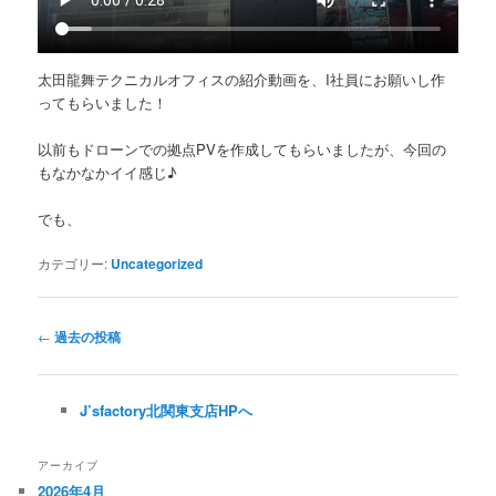
太田龍舞テクニカルオフィスの紹介動画を、I社員にお願いし作
ってもらいました！
以前もドローンでの拠点PVを作成してもらいましたが、今回の
もなかなかイイ感じ♪
でも、
カテゴリー:
Uncategorized
投
←
過去の投稿
稿
ナ
ビ
J’sfactory北関東支店HPへ
ゲ
ー
アーカイブ
シ
2026年4月