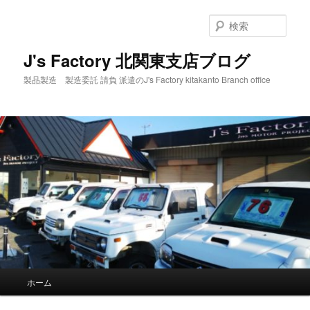
メ
サ
イ
ブ
検
ン
コ
索
コ
ン
J's Factory 北関東支店ブログ
ン
テ
製品製造 製造委託 請負 派遣のJ's Factory kitakanto Branch office
テ
ン
ン
ツ
ツ
へ
へ
移
移
動
動
メ
ホーム
イ
ン