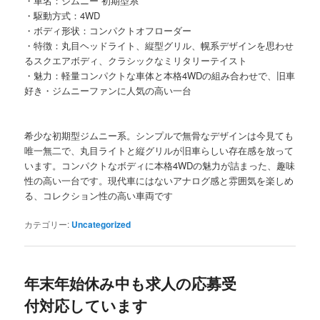
・車名：ジムニー 初期型系
・駆動方式：4WD
・ボディ形状：コンパクトオフローダー
・特徴：丸目ヘッドライト、縦型グリル、幌系デザインを思わせ
るスクエアボディ、クラシックなミリタリーテイスト
・魅力：軽量コンパクトな車体と本格4WDの組み合わせで、旧車
好き・ジムニーファンに人気の高い一台
希少な初期型ジムニー系。シンプルで無骨なデザインは今見ても
唯一無二で、丸目ライトと縦グリルが旧車らしい存在感を放って
います。コンパクトなボディに本格4WDの魅力が詰まった、趣味
性の高い一台です。現代車にはないアナログ感と雰囲気を楽しめ
る、コレクション性の高い車両です
カテゴリー:
Uncategorized
年末年始休み中も求人の応募受
付対応しています