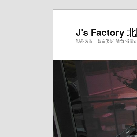
メ
サ
イ
ブ
ン
コ
J's Facto
コ
ン
製品製造 製造委託 請負 派遣のJ's Fact
ン
テ
テ
ン
ン
ツ
ツ
へ
へ
移
移
動
動