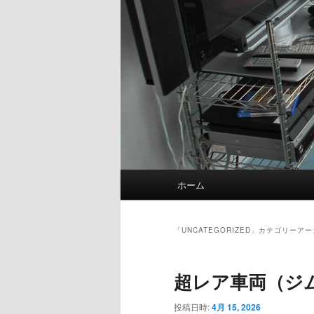
メ
ホーム
イ
ン
メ
「
UNCATEGORIZED
」カテゴリーアー
ニ
ュ
超レア車両（ジ
ー
投稿日時:
4月 15, 2026