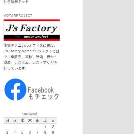
仕事情報ネット
MOTORPROJECT
龍舞テクニカルオフィスに併設、
J's Factory Motorプロジェクトでは
中古車販売、車検、整備、板金・
塗装、カスタム、レストアなどを
行っています。
2026年8月
月
火
水
木
金
土
日
1
2
3
4
5
6
7
8
9