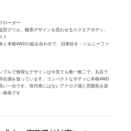
フローダー
縦型グリル、幌系デザインを思わせるスクエアボディ、
スト
体と本格4WDの組み合わせで、旧車好き・ジムニーファ
ンプルで無骨なデザインは今見ても唯一無二で、丸目ラ
存在感を放っています。コンパクトなボディに本格4WD
高い一台です。現代車にはないアナログ感と雰囲気を楽
い車両です