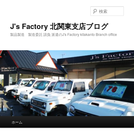
メ
サ
イ
ブ
検
ン
コ
索
コ
ン
J's Factory 北関東支店ブログ
ン
テ
製品製造 製造委託 請負 派遣のJ's Factory kitakanto Branch office
テ
ン
ン
ツ
ツ
へ
へ
移
移
動
動
メ
ホーム
イ
ン