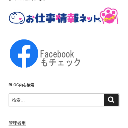
BLOG内を検索
検
検
索
索:
管理者用