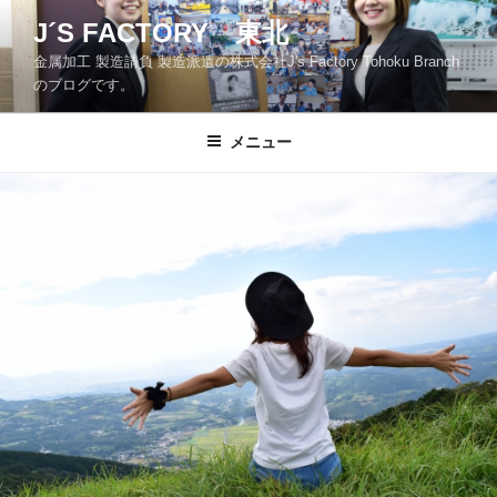
コ
J´S FACTORY 東北
ン
金属加工 製造請負 製造派遣の株式会社J's Factory Tohoku Branch
テ
のブログです。
ン
ツ
メニュー
へ
ス
キ
ッ
プ