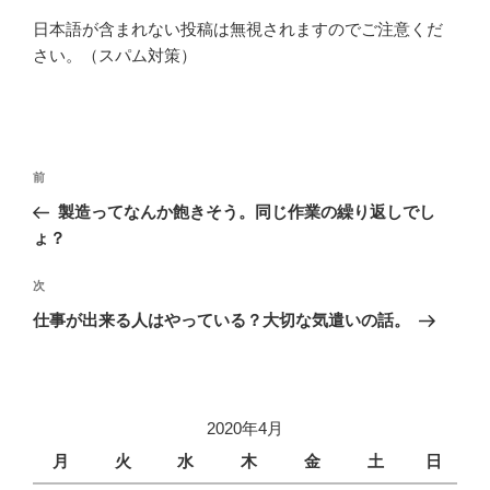
日本語が含まれない投稿は無視されますのでご注意くだ
さい。（スパム対策）
投
前
前
稿
の
製造ってなんか飽きそう。同じ作業の繰り返しでし
ナ
投
ょ？
ビ
稿
ゲ
次
次
の
ー
仕事が出来る人はやっている？大切な気遣いの話。
投
シ
稿
ョ
ン
2020年4月
月
火
水
木
金
土
日