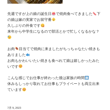
先週ですが上の娘の誕生日
で焼肉食べてきました
下
の娘は嫁の実家でお留守番
久しぶりの外食です
来年から中学生になるので部活とかで忙しくなるかな？
お肉
目当てで焼肉に来ましたがちっちゃなたい焼きも
ありました
お肉もかわいいたい焼きも食べれて娘は嬉しかったみた
いです
こんな感じでお仕事が終わった後は家族の時間
休みもしっかり取れてお仕事もプライベートも両立出来
ています
投
7月 9, 2023