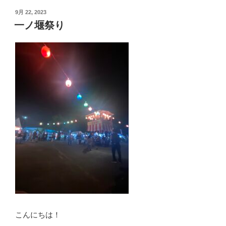
投
9月 22, 2023
稿
一ノ堰祭り
日:
こんにちは！