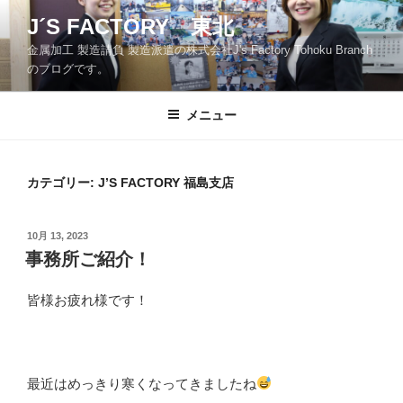
コ
J´S FACTORY 東北
ン
金属加工 製造請負 製造派遣の株式会社J's Factory Tohoku Branch
テ
のブログです。
ン
ツ
メニュー
へ
ス
キ
ッ
カテゴリー:
J’S FACTORY 福島支店
プ
投
10月 13, 2023
稿
事務所ご紹介！
日:
皆様お疲れ様です！
最近はめっきり寒くなってきましたね