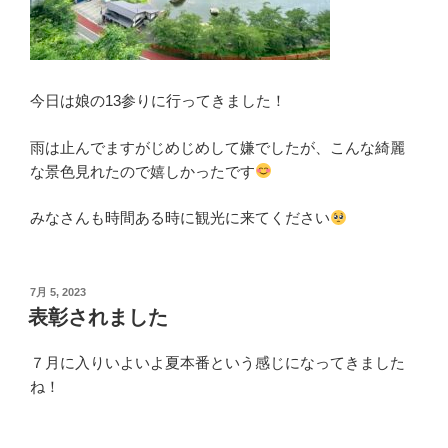
今日は娘の13参りに行ってきました！
雨は止んでますがじめじめして嫌でしたが、こんな綺麗
な景色見れたので嬉しかったです
みなさんも時間ある時に観光に来てください
投
7月 5, 2023
稿
表彰されました
日:
７月に入りいよいよ夏本番という感じになってきました
ね！