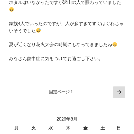
ホタルはいなかったですが沢山の人で賑わっていました
家族4人でいったのですが、人が多すぎてすぐはぐれちゃ
いそうでした
夏が近くなり花火大会の時期にもなってきましたね
みなさん熱中症に気をつけてお過ごし下さい。
投
次
固定ページ
1
の
稿
ペ
の
ー
ペ
ジ
2026年8月
ー
月
火
水
木
金
土
日
ジ