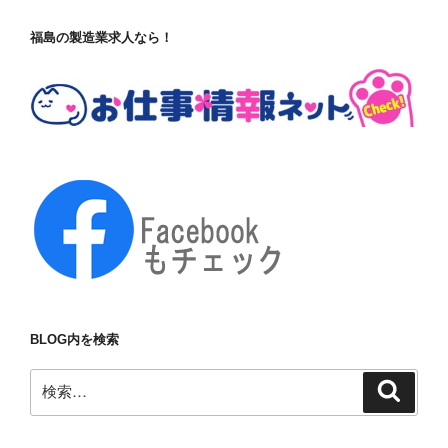
福島の製造業求人なら！
BLOG内を検索
検
検
索
索: