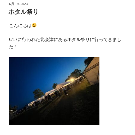
投
6月 19, 2023
稿
ホタル祭り
日:
こんにち
は
6/17に行われた北会津にあるホタル祭りに行ってきまし
た！