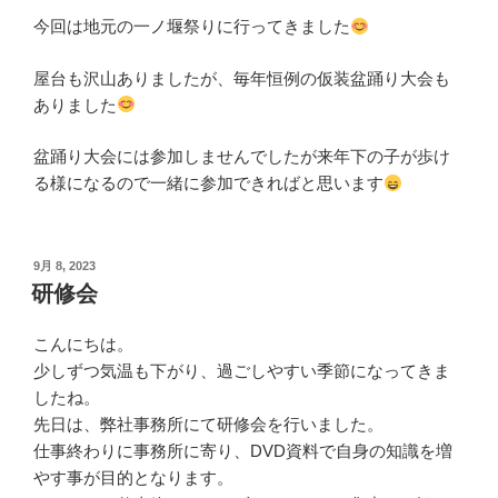
今回は地元の一ノ堰祭りに行ってきました
屋台も沢山ありましたが、毎年恒例の仮装盆踊り大会も
ありました
盆踊り大会には参加しませんでしたが来年下の子が歩け
る様になるので一緒に参加できればと思います
投
9月 8, 2023
稿
研修会
日:
こんにちは。
少しずつ気温も下がり、過ごしやすい季節になってきま
したね。
先日は、弊社事務所にて研修会を行いました。
仕事終わりに事務所に寄り、DVD資料で自身の知識を増
やす事が目的となります。