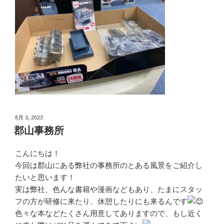
投
8月 3, 2023
稿
郡山事務所
日:
こんにちは！
今回は郡山にある弊社の事務所のとある風景をご紹介し
たいと思います！
実は弊社、色んな書籍や漫画などもあり、たまにスタッ
フの方が研修に来たり、休憩したりにも来るんです
色々な本などたくさん用意してありますので、もし近く