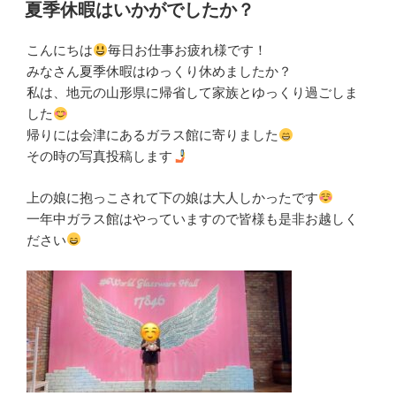
稿
夏季休暇はいかがでしたか？
日:
こんにちは
毎日お仕事お疲れ様です！
みなさん夏季休暇はゆっくり休めましたか？
私は、地元の山形県に帰省して家族とゆっくり過ごしま
した
帰りには会津にあるガラス館に寄りました
その時の写真投稿します
上の娘に抱っこされて下の娘は大人しかったです
一年中ガラス館はやっていますので皆様も是非お越しく
ださい