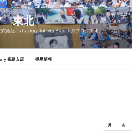
RY 東北
's Factory Tohoku Branchのブログです。
ctory 福島支店
採用情報
月
火