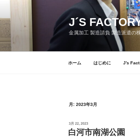
コ
ン
テ
J´S FACTO
ン
金属加工 製造請負 製造派遣の株式会社J
ツ
へ
ス
キ
ホーム
はじめに
J’s Fa
ッ
プ
月:
2023年3月
投
3月 22, 2023
稿
白河市南湖公園
日: