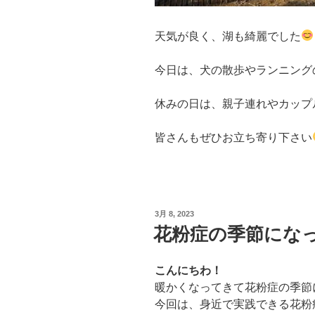
天気が良く、湖も綺麗でした
今日は、犬の散歩やランニング
休みの日は、親子連れやカップ
皆さんもぜひお立ち寄り下さい
投
3月 8, 2023
稿
花粉症の季節にな
日:
こんにちわ！
暖かくなってきて花粉症の季節
今回は、身近で実践できる花粉