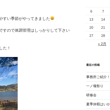
6
7
やすい季節がやってきました
13
14
20
21
ですので体調管理はしっかりして下さい
27
28
« 2月
した！
最近の投稿
事務所ご紹介
一ノ堰祭り
研修会
夏季休暇はい