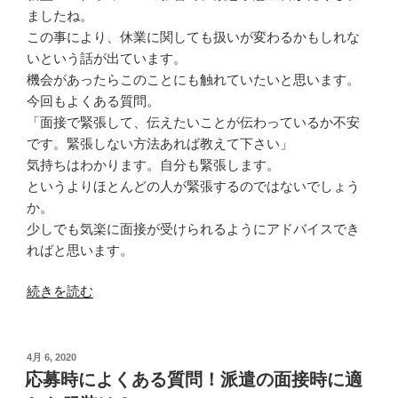
悪
ましたね。
い
この事により、休業に関しても扱いが変わるかもしれな
印
いという話が出ています。
象、
機会があったらこのことにも触れていたいと思います。
お
今回もよくある質問。
教
「面接で緊張して、伝えたいことが伝わっているか不安
え
です。緊張しない方法あれば教えて下さい」
し
気持ちはわかります。自分も緊張します。
ま
というよりほとんどの人が緊張するのではないでしょう
す。”
か。
の
少しでも気楽に面接が受けられるようにアドバイスでき
ればと思います。
“面
続きを読む
接
で
緊
投
4月 6, 2020
稿
張
応募時によくある質問！派遣の面接時に適
日:
し