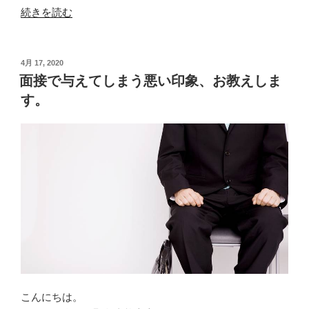
“面
続きを読む
接
の
ポ
投
4月 17, 2020
稿
イ
面接で与えてしまう悪い印象、お教えしま
日:
ン
す。
ト
に
つ
い
て
話
し
ま
す”
の
こんにちは。