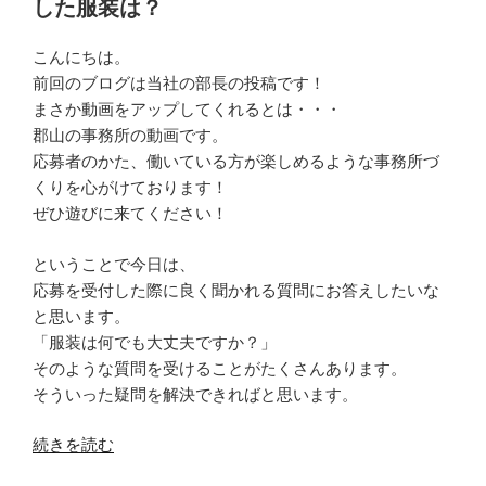
した服装は？
ま
す。
こんにちは。
対
前回のブログは当社の部長の投稿です！
処
まさか動画をアップしてくれるとは・・・
す
郡山の事務所の動画です。
る
応募者のかた、働いている方が楽しめるような事務所づ
た
くりを心がけております！
め
ぜひ遊びに来てください！
の
４
ということで今日は、
つ
応募を受付した際に良く聞かれる質問にお答えしたいな
の
と思います。
方
「服装は何でも大丈夫ですか？」
法”
そのような質問を受けることがたくさんあります。
の
そういった疑問を解決できればと思います。
“応
続きを読む
募