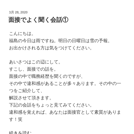
で
装
チ
は？”
投
3月 28, 2020
稿
ェ
面接でよく聞く会話①
の
日:
ッ
ク
こんにちは。
す
福島の今日は雨ですね。明日の日曜日は雪の予報。
る
お出かけされる方は気をつけてください。
ポ
イ
あいさつはこの辺にして。
ン
すこし、面接での話を。
ト”
面接の中で職務経歴を聞くのですが、
の
その中で違和感があることが多々あります。その中の一
つをご紹介して、
解説させて頂きます。
下記の会話をちょっと見てみてください。
違和感を覚えれば、あなたは面接官として素質がありま
す！笑
“面
続きを読む