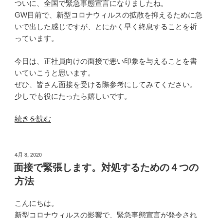
ついに、全国で緊急事態宣言になりましたね。
GW目前で、新型コロナウィルスの拡散を抑えるために急
いで出した感じですが、とにかく早く終息することを祈
っています。
今日は、正社員向けの面接で悪い印象を与えることを書
いていこうと思います。
ぜひ、皆さん面接を受ける際参考にしてみてください。
少しでも役にたったら嬉しいです。
“面
続きを読む
接
で
与
投
4月 8, 2020
稿
え
面接で緊張します。対処するための４つの
日:
て
方法
し
ま
こんにちは。
う
新型コロナウィルスの影響で、緊急事態宣言が発令され