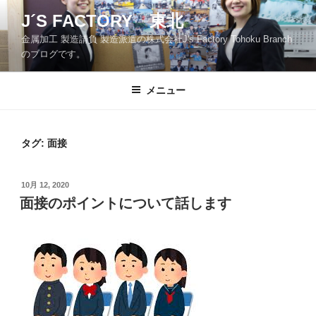
コ
J´S FACTORY 東北
ン
金属加工 製造請負 製造派遣の株式会社J's Factory Tohoku Branch
テ
のブログです。
ン
ツ
メニュー
へ
ス
キ
ッ
タグ:
面接
プ
投
10月 12, 2020
稿
面接のポイントについて話します
日: