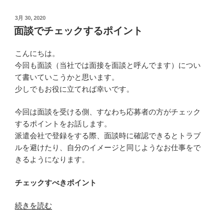
時
に
投
3月 30, 2020
稿
よ
面談でチェックするポイント
日:
く
あ
こんにちは。
る
今回も面談（当社では面接を面談と呼んでます）につい
質
て書いていこうかと思います。
問！
少しでもお役に立てれば幸いです。
派
遣
今回は面談を受ける側、すなわち応募者の方がチェック
の
するポイントをお話します。
面
派遣会社で登録をする際、面談時に確認できるとトラブ
接
ルを避けたり、自分のイメージと同じようなお仕事をで
時
きるようになります。
に
チェックすべきポイント
適
し
“面
続きを読む
た
談
服