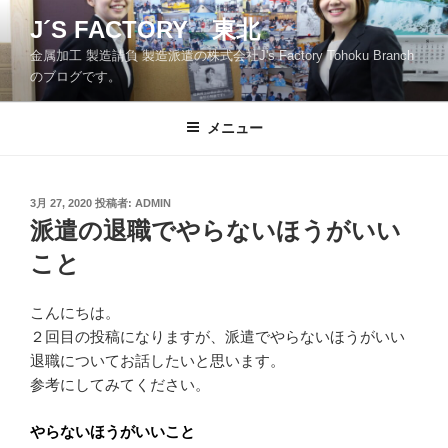
コ
J´S FACTORY 東北
ン
金属加工 製造請負 製造派遣の株式会社J's Factory Tohoku Branch
テ
のブログです。
ン
ツ
メニュー
へ
ス
キ
ッ
投
3月 27, 2020
投稿者:
ADMIN
稿
派遣の退職でやらないほうがいい
プ
日:
こと
こんにちは。
２回目の投稿になりますが、派遣でやらないほうがいい
退職についてお話したいと思います。
参考にしてみてください。
やらないほうがいいこと