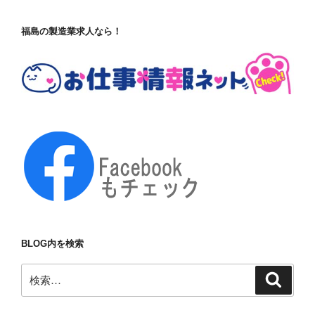
福島の製造業求人なら！
BLOG内を検索
検
検
索
索: