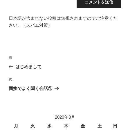
日本語が含まれない投稿は無視されますのでご注意くだ
さい。（スパム対策）
投
前
前
稿
の
はじめまして
ナ
投
ビ
稿
次
次
ゲ
の
面接でよく聞く会話①
投
ー
稿
シ
ョ
2020年3月
ン
月
火
水
木
金
土
日