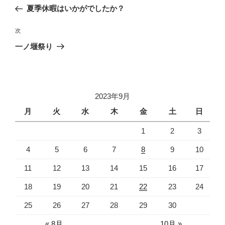
稿
の
夏季休暇はいかがでしたか？
ナ
投
ビ
稿
次
次
ゲ
の
一ノ堰祭り
投
ー
稿
シ
ョ
2023年9月
ン
月
火
水
木
金
土
日
1
2
3
4
5
6
7
8
9
10
11
12
13
14
15
16
17
18
19
20
21
22
23
24
25
26
27
28
29
30
« 8月
10月 »