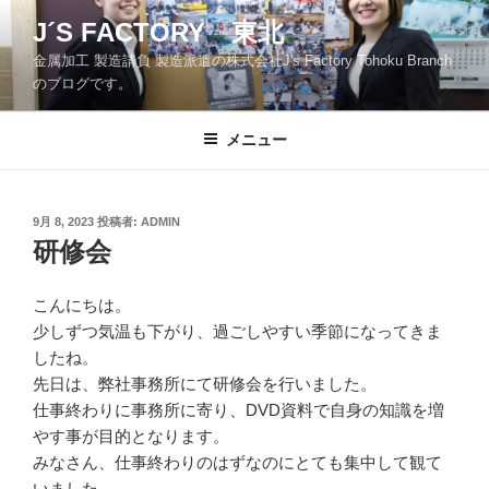
コ
J´S FACTORY 東北
ン
金属加工 製造請負 製造派遣の株式会社J's Factory Tohoku Branch
テ
のブログです。
ン
ツ
メニュー
へ
ス
キ
ッ
投
9月 8, 2023
投稿者:
ADMIN
稿
研修会
プ
日:
こんにちは。
少しずつ気温も下がり、過ごしやすい季節になってきま
したね。
先日は、弊社事務所にて研修会を行いました。
仕事終わりに事務所に寄り、DVD資料で自身の知識を増
やす事が目的となります。
みなさん、仕事終わりのはずなのにとても集中して観て
いました。