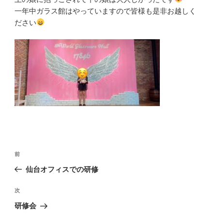
一年中ガラス館はやっていますので皆様も是非お越しく
ださい
投
前
前
稿
の
仙台オフィスでの研修
ナ
投
ビ
稿
次
次
ゲ
の
研修会
投
ー