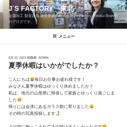
コ
J´S FACTORY 東北
ン
金属加工 製造請負 製造派遣の株式会社J's Factory Tohoku Branch
テ
のブログです。
ン
ツ
メニュー
へ
ス
キ
ッ
投
8月 23, 2023
投稿者:
ADMIN
稿
夏季休暇はいかがでしたか？
プ
日:
こんにちは
毎日お仕事お疲れ様です！
みなさん夏季休暇はゆっくり休めましたか？
私は、地元の山形県に帰省して家族とゆっくり過ごしま
した
帰りには会津にあるガラス館に寄りました
その時の写真投稿します
上の娘に抱っこされて下の娘は大人しかったです