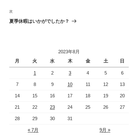
ナ
投
ビ
稿
次
次
ゲ
の
夏季休暇はいかがでしたか？
投
ー
稿
シ
ョ
2023年8月
ン
月
火
水
木
金
土
日
1
2
3
4
5
6
7
8
9
10
11
12
13
14
15
16
17
18
19
20
21
22
23
24
25
26
27
28
29
30
31
« 7月
9月 »