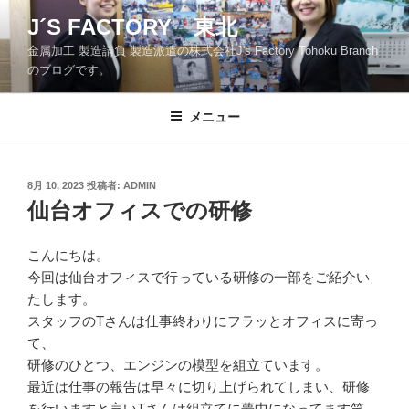
コ
J´S FACTORY 東北
ン
金属加工 製造請負 製造派遣の株式会社J's Factory Tohoku Branch
テ
のブログです。
ン
ツ
メニュー
へ
ス
キ
ッ
投
8月 10, 2023
投稿者:
ADMIN
稿
仙台オフィスでの研修
プ
日:
こんにちは。
今回は仙台オフィスで行っている研修の一部をご紹介い
たします。
スタッフのTさんは仕事終わりにフラッとオフィスに寄っ
て、
研修のひとつ、エンジンの模型を組立ています。
最近は仕事の報告は早々に切り上げられてしまい、研修
を行いますと言いTさんは組立てに夢中になってます笑