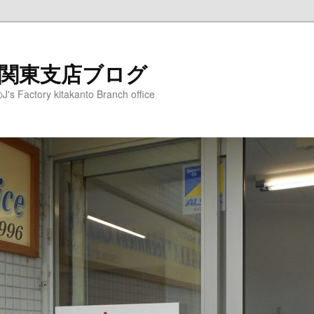
ry 北関東支店ブログ
ory kitakanto Branch office