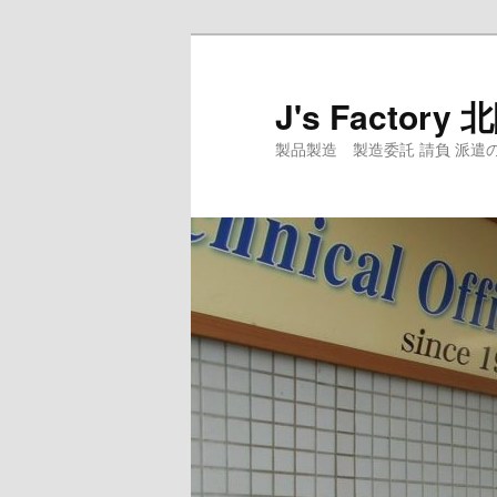
メ
イ
ン
J's Facto
コ
製品製造 製造委託 請負 派遣のJ's Fact
ン
テ
ン
ツ
へ
移
動