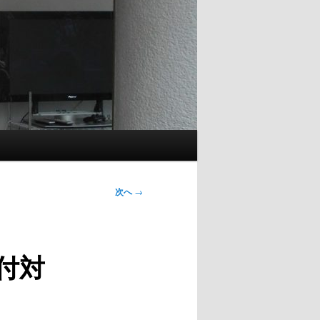
次へ
→
付対