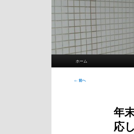
メ
ホーム
イ
ン
メ
投
←
前へ
ニ
稿
ュ
ナ
ー
ビ
年
ゲ
ー
応
シ
ョ