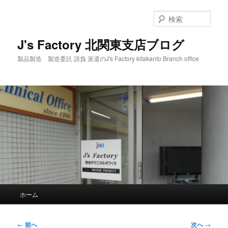
メ
イ
検
ン
索
コ
J's Factory 北関東支店ブログ
ン
製品製造 製造委託 請負 派遣のJ's Factory kitakanto Branch office
テ
ン
ツ
へ
移
動
メ
ホーム
イ
ン
メ
投
←
前へ
次へ
→