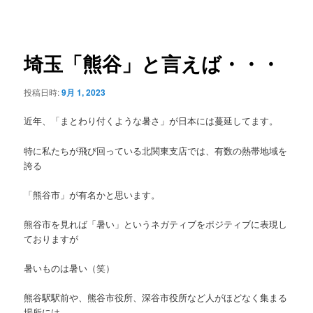
ニ
稿
ュ
ナ
ー
ビ
ゲ
埼玉「熊谷」と言えば・・・
ー
シ
投稿日時:
9月 1, 2023
ョ
ン
近年、「まとわり付くような暑さ」が日本には蔓延してます。
特に私たちが飛び回っている北関東支店では、有数の熱帯地域を
誇る
「熊谷市」が有名かと思います。
熊谷市を見れば「暑い」というネガティブをポジティブに表現し
ておりますが
暑いものは暑い（笑）
熊谷駅駅前や、熊谷市役所、深谷市役所など人がほどなく集まる
場所には