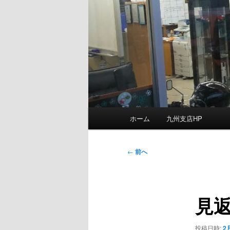
メ
ホーム
九州支店HP
イ
ン
メ
投
←
前へ
ニ
稿
ュ
ナ
ー
ビ
見
ゲ
ー
シ
投稿日時:
2月