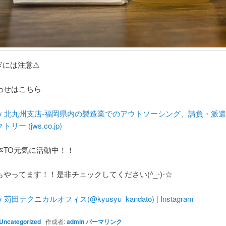
ぎには注意⚠
わせはこちら
actory 北九州支店-福岡県内の製造業でのアウトソーシング、請負・派
ー (jws.co.jp)
本TO元気に活動中！！
やってます！！是非チェックしてください(^_-)-☆
tory 苅田テクニカルオフィス(@kyusyu_kandato) | Instagram
Uncategorized
作成者:
admin
パーマリンク