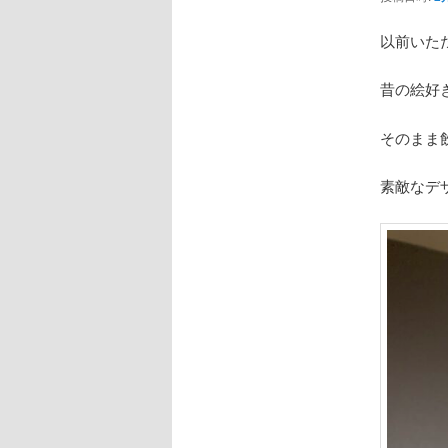
ョ
ン
以前いた
昔の絵好
そのまま
素敵なデ