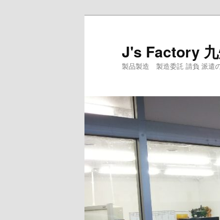
メ
イ
ン
J's Factor
コ
製品製造 製造委託 請負 派遣のJ's Fa
ン
テ
ン
ツ
へ
移
動